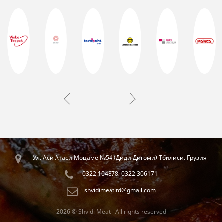
Ул. Аси Атаси Моцаме №54 (Диди Дигоми) Тбилиси, Грузия
0322 104878; 0322 306171
shvidimeatltd@gmail.com
2026 © Shvidi Meat - All rights reserved