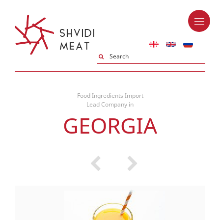
Food Ingredients Import
Lead Company in
GEORGIA