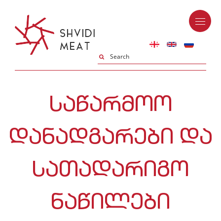
ᲡᲐᲬᲐᲠᲛᲝᲝ
ᲓᲐᲜᲐᲓᲒᲐᲠᲔᲑᲘ ᲓᲐ
ᲡᲐᲗᲐᲓᲐᲠᲘᲒᲝ
ᲜᲐᲬᲘᲚᲔᲑᲘ