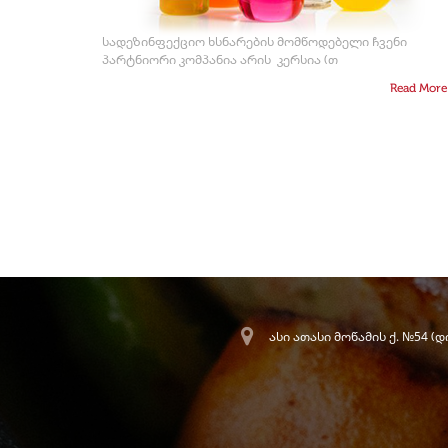
სადეზინფექციო ხსნარების მომწოდებელი ჩვენი
პარტნიორი კომპანია არის კერსია (თ
Read Mor
ასი ათასი მოწამის ქ. №54 