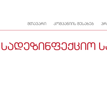
ᲛᲗᲐᲕᲐᲠᲘ
ᲙᲝᲛᲞᲐᲜᲘᲘᲡ ᲨᲔᲡᲐᲮᲔᲑ
ᲞᲠ
 ᲡᲐᲓᲔᲖᲘᲜᲤᲔᲥᲪᲘᲝ 