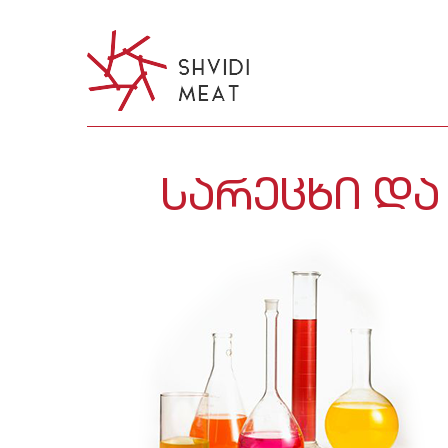
ᲡᲐᲠᲔᲪᲮᲘ ᲓᲐ