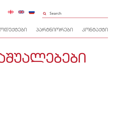
ᲝᲓᲣᲥᲢᲔᲑᲘ
ᲞᲐᲠᲢᲜᲘᲝᲠᲔᲑᲘ
ᲙᲝᲜᲢᲐᲥᲢᲘ
ᲡᲐᲨᲣᲐᲚᲔᲑᲔᲑᲘ